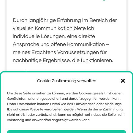
Durch langjährige Erfahrung im Bereich der
visuellen Kommunikation biete ich
individuelle Lösungen, eine direkte
Ansprache und offene Kommunikation –
meines Erachtens Voraussetzungen für
nachhaltige Ergebnisse, die funktionieren.
Eine Übersicht meiner
Leistungen
und eine
Cookie-Zustimmung verwalten
Auswahl an
Referenzen
sind auf den
nächsten Seiten zu sehen. Oder vereinbare
Um diese Seite ansehen zu können, werden Cookies gesetzt, mit denen
ein kostenloses und unverbindliches
Geräteinformationen gespeichert und darauf zugegriffen werden kann.
Unter Umständen können Daten wie das Surfverhalten oder eindeutige
Gespräch, wenn du bereits ein Anliegen hast
IDs auf dieser Website verarbeiten werden. Wenn du deine Zustimmung
oder gern mehr erfahren möchtest!
nicht erteilst oder zurückziehst, kann es möglich sein, dass die Seite nicht
vollständig und einwandfrei angezeigt werden kann.