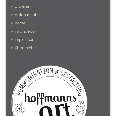
arbeiten
datenschutz
home
im angebot
impressum
über mich