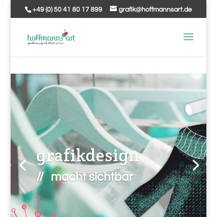
+49 (0) 50 41 80 17 899
grafik@hoffmannsart.de
grafikdesign
// macht sichtbar