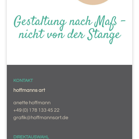
Gestaltung nach Maß –
nicht von der Stange
KONTAKT
hoffmanns art
anette hoffmann
+49 (0) 178 133 45 22
grafik@hoffmannsart.de
DIREKTAUSWAHL