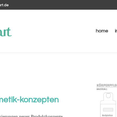
rt.de
home
smetik-konzepten
isierungen neuer Produktkonzepte.