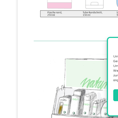
Um 
Ger
Ums
Web
zur
an