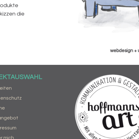
Produkte
kizzen die
webdesign +
REKTAUSWAHL
eiten
tenschutz
me
angebot
pressum
r mich