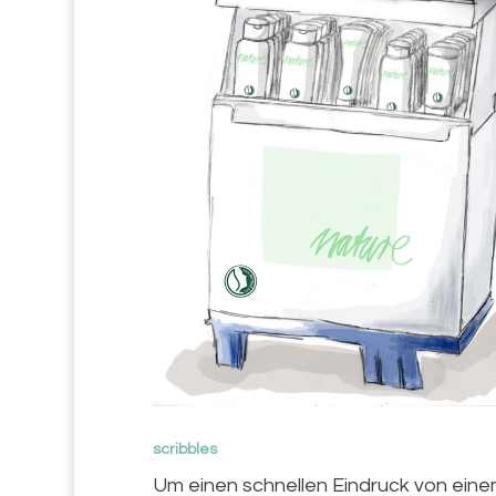
scribbles
Um einen schnellen Eindruck von eine