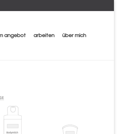
im angebot
arbeiten
über mich