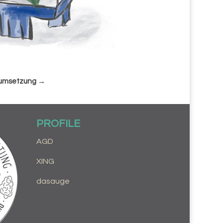
 umsetzung
→
PROFILE
AGD
XING
dasauge