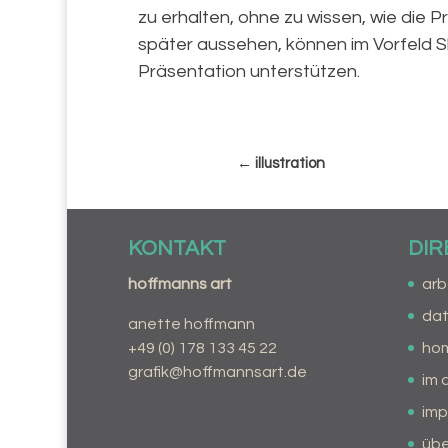
zu erhalten, ohne zu wissen, wie die 
später aussehen, können im Vorfeld S
Präsentation unterstützen.
←
illustration
KONTAKT
DI
hoffmanns art
arb
da
anette hoffmann
+49 (0) 178 133 45 22
ho
grafik@hoffmannsart.de
im 
im
übe